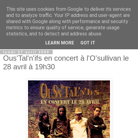
This site uses cookies from Google to deliver its services
Le site de la blugture
and to analyze traffic. Your IP address and user-agent are
shared with Google along with performance and security
metrics to ensure quality of service, generate usage
"Il faut avoir le courage d'être heureux" et de le partager
statistics, and to detect and address abuse.
avec d'autres.
LEARN MORE
GOT IT
lundi 27 avril 2009
Ous'Tal'n'ifs en concert à l'O'sullivan le
28 avril à 19h30