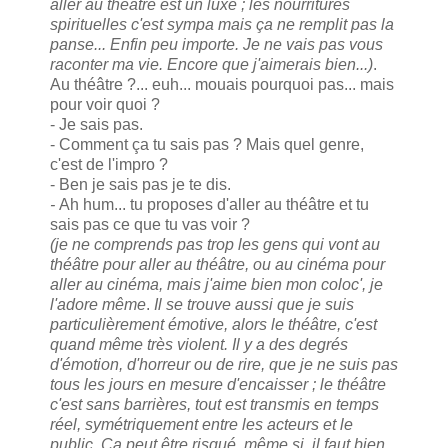
aller au théâtre est un luxe ; les nourritures
spirituelles c'est sympa mais ça ne remplit pas la
panse... Enfin peu importe. Je ne vais pas vous
raconter ma vie. Encore que j'aimerais bien...)
.
Au théâtre ?... euh... mouais pourquoi pas... mais
pour voir quoi ?
- Je sais pas.
- Comment ça tu sais pas ? Mais quel genre,
c'est de l'impro ?
- Ben je sais pas je te dis.
-
Ah hum... tu proposes d'aller au théâtre et tu
sais pas ce que tu vas voir ?
(
je ne comprends pas trop les gens qui vont au
théâtre pour aller au théâtre, ou au cinéma pour
aller au cinéma, mais j'aime bien mon coloc', je
l'adore même
.
Il se trouve aussi que je suis
particulièrement émotive, alors le théâtre, c'est
quand même très violent. Il y a des degrés
d'émotion, d'horreur ou de rire, que je ne suis pas
tous les jours en mesure d'encaisser ; le théâtre
c'est sans barrières, tout est transmis en temps
réel, symétriquement entre les acteurs et le
public. Ça peut être risqué, même si, il faut bien