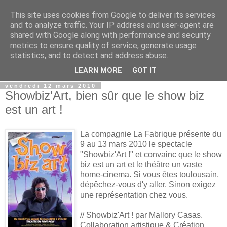
This site uses cookies from Google to deliver its services
Le site de la blugture
and to analyze traffic. Your IP address and user-agent are
shared with Google along with performance and security
metrics to ensure quality of service, generate usage
"Il faut avoir le courage d'être heureux" et de le partager
statistics, and to detect and address abuse.
avec d'autres.
LEARN MORE
GOT IT
vendredi 12 mars 2010
Showbiz'Art, bien sûr que le show biz
est un art !
La compagnie La Fabrique présente du
9 au 13 mars 2010 le spectacle
"Showbiz'Art !" et convainc que le show
biz est un art et le théâtre un vaste
home-cinema. Si vous êtes toulousain,
dépêchez-vous d'y aller. Sinon exigez
une représentation chez vous.
// Showbiz'Art ! par Mallory Casas.
Collaboration artistique & Création