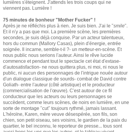
lumières s'éteignent. J'attends les trois coups qui ne
viennent pas. Lumière !
75 minutes de bonheur "Mother Fucker" !
Après je ne réfléchis plus à rien. Je suis bien. J'ai le "
smile
".
Et il n'y a pas que moi. La première scène, les premières
secondes, je suis déjà conquise. Par un acteur talentueux,
hors du commun (Mallory Casas), plein d'énergie, entrée
soignée. Il incarne, semble-t-il ?- un metteur-en-scène. Et
nous public nous serions l'auteur. Ainsi le rêve lucide
commence et pendant tout le spectacle cet état d'extase-
d'autosatisfaction- ne nous quittera plus, ni moi, ni nous le
public, ni aucun des personnages de l'intrigue nouée autour
d'un dialogue classique de sourds- combat de David contre
Goliath- entre l'auteur (côté artistique) et le producteur
(commercialisation de l'œuvre). C'est autour de ce fil
conducteur que les acteurs ou leurs personnages se
succèdent, comme leurs scènes, de noirs en lumière, en une
sorte de montage "cut" toujours rythmé, jamais lassant.
L'héroïne, Karen, mère veuve désespérée, son fils, son
chien, son petit oiseau, ses voisins, le gardien de la paix du
quartier, le bel inconnu, le reporteur de presse... tous sont
aussi bons les uns que les autres, et le tableau vivant,