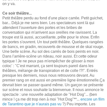
on y va.
Ce soir théâtre...
Petit théâtre perdu au fond d'une place carrée. Petit guichet,
bar... Déjà je me sens bien. Les spectateurs sont là qui
attendent l'ouverture des portes et les bribes de
conversation qui m'arrivent aux oreilles me ravissent. La
troupe est là aussi, accueillante, prête pour le show. Enfin
les portes s'ouvrent. Un tout petit théâtre. Quelques rangées
de bancs, en gradin, recouverts de mousse et de skaï rouge.
Une belle scène. Au sol des carrés de bois peints en noir.
Dans l'arrière-scène un rideau, noir aussi. Et cette odeur
typique ! Je ne peux pas m'empêcher de glisser à mon
coloc' : "C'est marrant, ça sent toujours pareil dans les
théâtres, mélange de transpiration et de colle !?!". Entrés
presque les derniers, nous nous retrouvons devant. Au
premier rang on est aussi en première ligne émotionnelle.Ça
devrait bien se passer quand même. Un garçon se présente
sur scène et nous souhaite la bienvenue. Il nous annonce le
spectacle : une nouvelle adaptation de "Hot Dog"... (ben
mince ! ça me dit trop rien à moi "Hot Dog"**...
encore un film
de Tarantino que je n'aurais pas vu
?) Peu importe. Les