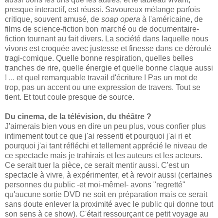
presque interactif, est réussi. Savoureux mélange parfois
critique, souvent amusé, de
soap opera
à l'américaine, de
films de science-fiction bon marché ou de documentaire-
fiction tournant au fait divers. La société dans laquelle nous
vivons est croquée avec justesse et finesse dans ce déroulé
tragi-comique. Quelle bonne respiration, quelles belles
tranches de rire, quelle énergie et quelle bonne claque aussi
! ... et quel remarquable travail d'écriture ! Pas un mot de
trop, pas un accent ou une expression de travers. Tout se
tient. Et tout coule presque de source.
Du cinema, de la télévision, du théâtre ?
J'aimerais bien vous en dire un peu plus, vous confier plus
intimement tout ce que j'ai ressenti et pourquoi j'ai ri et
pourquoi j'ai tant réfléchi et tellement apprécié le niveau de
ce spectacle mais je trahirais et les auteurs et les acteurs.
Ce serait tuer la pièce, ce serait mentir aussi. C'est un
spectacle à vivre, à expérimenter, et à revoir aussi (certaines
personnes du public -et moi-même!- avons "regretté"
qu'aucune sortie DVD ne soit en préparation mais ce serait
sans doute enlever la proximité avec le public qui donne tout
son sens à ce show). C'était ressourçant ce petit voyage au