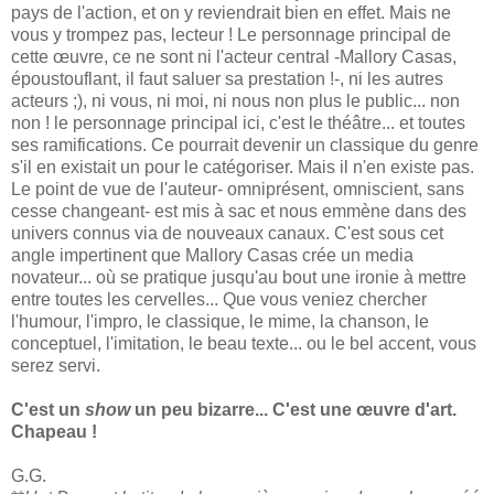
pays de l'action, et on y reviendrait bien en effet. Mais ne
vous y trompez pas, lecteur ! Le personnage principal de
cette œuvre, ce ne sont ni l'acteur central -Mallory Casas,
époustouflant, il faut saluer sa prestation !-, ni les autres
acteurs ;), ni vous, ni moi, ni nous non plus le public... non
non ! le personnage principal ici, c'est le théâtre... et toutes
ses ramifications. Ce pourrait devenir un classique du genre
s'il en existait un pour le catégoriser. Mais il n'en existe pas.
Le point de vue de l'auteur- omniprésent, omniscient, sans
cesse changeant- est mis à sac et nous emmène dans des
univers connus via de nouveaux canaux. C'est sous cet
angle impertinent que Mallory Casas crée un media
novateur... où se pratique jusqu'au bout une ironie à mettre
entre toutes les cervelles... Que vous veniez chercher
l'humour, l'impro, le classique, le mime, la chanson, le
conceptuel, l'imitation, le beau texte... ou le bel accent, vous
serez servi.
C'est un
show
un peu bizarre... C'est une œuvre d'art.
Chapeau !
G.G.