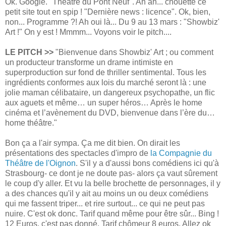
Ok. Google. "Théâtre du Pont Neuf". Ah ah... chouette ce
petit site tout en spip ! "Dernière news : licence". Ok, bien,
non... Programme ?! Ah oui là... Du 9 au 13 mars : "Showbiz'
Art !" On y est ! Mmmm... Voyons voir le pitch....
LE PITCH >>
"Bienvenue dans Showbiz' Art ; ou comment
un producteur transforme un drame intimiste en
superproduction sur fond de thriller sentimental. Tous les
ingrédients conformes aux lois du marché seront là : une
jolie maman célibataire, un dangereux psychopathe, un flic
aux aguets et même… un super héros… Après le home
cinéma et l’avènement du DVD, bienvenue dans l’ère du…
home théâtre."
Bon ça a l'air sympa. Ça me dit bien. On dirait les
présentations des spectacles d'impro de
la Compagnie du
Théâtre de l'Oignon
. S'il y a d'aussi bons comédiens ici qu'à
Strasbourg- ce dont je ne doute pas- alors ça vaut sûrement
le coup d'y aller. Et vu la belle brochette de personnages, il y
a des chances qu'il y ait au moins un ou deux comédiens
qui me fassent triper... et rire surtout... ce qui ne peut pas
nuire. C'est ok donc. Tarif quand même pour être sûr... Bing !
12 Euros, c'est pas donné. Tarif chômeur 8 euros. Allez ok