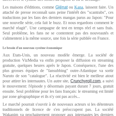
Les maisons d'éditions, comme
Glénat
ou
Kana
, laissent faire. Un
attaché de presse reconnaît sans peine l'intérêt des "scantrabs", ces
traductions par les fans des derniers mangas parus au Japon: "Pour
une nouvelle série, cela fait le buzz. Et nous regardons comment le
marché réagit". Une campagne de test en temps réel et sans frais.
Seul problème, les fans ne se contentent pas des nouveautés et
s'alimentent à la même source, une fois la série publiée en France.
Le besoin d'un nouveau système économique
Aux Etats-Unis, un nouveau modèle émerge. La société de
production VizMedia va enfin proposer la diffusion en streaming
gratuite, quelques heures après le Japon. Conséquence, l'une des
plus grosses équipes de "fansubbing" outre-Atlantique va sortir
Naruto de son "catalogue". La réactivité est bien le meilleur atout
pour attirer les internautes. Un autre site,
Crunchyroll.com
, a suivi
le mouvement: l'épisode y désormais payant durant 7 jours, gratuit
ensuite. Seul problème pour les fans français: le streaming est limité
par zone géographique et ils n'y ont pas accès...
Le marché pourrait s'ouvrir à de nouveaux acteurs si les détenteurs
traditionnels de licence de s'en préoccupent pas. La société
Wakanim va prochainement proposer aux internautes les derniers