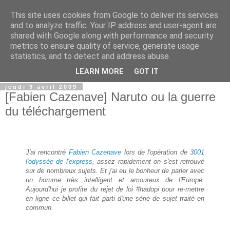
This site uses cookies from Google to deliver its services
Le site de la blugture
and to analyze traffic. Your IP address and user-agent are
shared with Google along with performance and security
metrics to ensure quality of service, generate usage
"Il faut avoir le courage d'être heureux" et de le partager
statistics, and to detect and address abuse.
avec d'autres.
LEARN MORE
GOT IT
jeudi 9 avril 2009
[Fabien Cazenave] Naruto ou la guerre
du téléchargement
J'ai rencontré
Fabien Cazenave
lors de l'opération de
3001
l'odyssée de l'express
, assez rapidement on s'est retrouvé
sur de nombreux sujets. Et j'ai eu le bonheur de parler avec
un homme très intelligent et amoureux de l'Europe.
Aujourd'hui je profite du rejet de loi #hadopi pour re-mettre
en ligne ce billet qui fait parti d'une série de sujet traité en
commun.