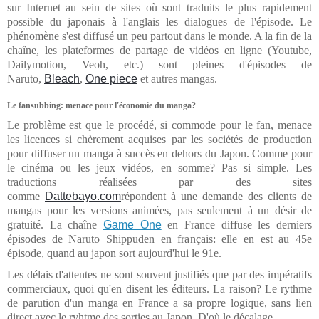
sur Internet au sein de sites où sont traduits le plus rapidement
possible du japonais à l'anglais les dialogues de l'épisode. Le
phénomène s'est diffusé un peu partout dans le monde. A la fin de la
chaîne, les plateformes de partage de vidéos en ligne (Youtube,
Dailymotion, Veoh, etc.) sont pleines d'épisodes de
Naruto,
Bleach
,
One piece
et autres mangas.
Le fansubbing: menace pour l'économie du manga?
Le problème est que le procédé, si commode pour le fan, menace
les licences si chèrement acquises par les sociétés de production
pour diffuser un manga à succès en dehors du Japon. Comme pour
le cinéma ou les jeux vidéos, en somme? Pas si simple. Les
traductions réalisées par des sites
comme
Dattebayo.com
répondent à une demande des clients de
mangas pour les versions animées, pas seulement à un désir de
gratuité. La chaîne
Game One
en France diffuse les derniers
épisodes de Naruto Shippuden en français: elle en est au 45e
épisode, quand au japon sort aujourd'hui le 91e.
Les délais d'attentes ne sont souvent justifiés que par des impératifs
commerciaux, quoi qu'en disent les éditeurs. La raison? Le rythme
de parution d'un manga en France a sa propre logique, sans lien
direct avec le ryhtme des sorties au Japon. D'où le décalage.