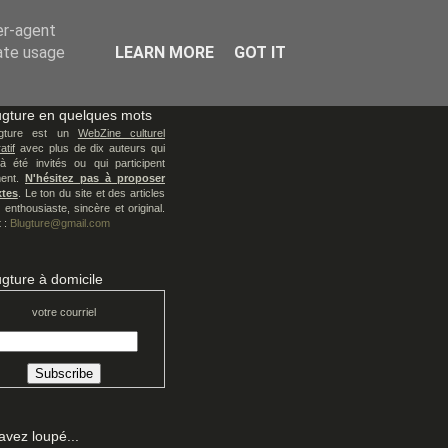
er-agent
rate usage
LEARN MORE
GOT IT
ugture en quelques mots
ugture est un
WebZine culturel
atif
avec plus de dix auteurs qui
à été invités ou qui participent
ment.
N'hésitez pas à proposer
xtes
. Le ton du site et des articles
 enthousiaste, sincère et original.
 :
Blugture@gmail.com
ugture à domicile
votre courriel
avez loupé...