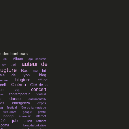
 des bonheurs
Album
3D
api seesmic
auteur de
art
 fire
lugture
Baci
bd
bar
nnale de lyon
blog
blugture
céline
theque
Cinéma
relli
Cité de la
concert
ue
clip
contemporain
contest
urs
danse
e
documentally
pez
emergenza
expos
festival
log
fête de la musique
fred2baro
google
graffiti
hadopi
internet
interactif
jub
2.0
Julien Tatham
acoma
keepdafunkalive