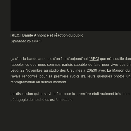
[REC.] Bande Annonce et réaction du public
Uploaded by
BriKO
ça c'est la bande annonce d'un film d'aujourd'hui
[.REC]
que m'a soufflé dans
rappeler ce que nous sommes parfois capable de faire pour vivre des émot
Jeudi 22 Novembre au studio des Ursulines à 20h30 avec
La Maison du 
j'avais rencontré
pour sa première (Voici d'ailleurs
quelques photos un
reprogramation au dernier moment.
La discussion qui a suivi le film pour la première était vraiment trés bien
pédagogie de nos hôtes est formidable.