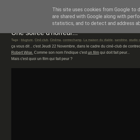
ACCUEIL
MUSIC
ART
CINEMA
EXPOS
WEB
FAQ - LA BLUG
This site uses cookies from Google to de
are shared with Google along with perfo
statistics, and to detect and address a
Une soirée d'horreur...
Tags :
blugture
,
Ciné-club
,
Cinéma
,
contrechamp
,
La maison du diable
,
sandrine
,
studio 
ça vous dit .. c'est Jeudi 22 Novembre, dans le cadre du ciné-club de contr
Robert Wise.
Comme son nom l'indique c'est
un film
qui doit fait peur...
Mais c'est quoi un film qui fait peur ?