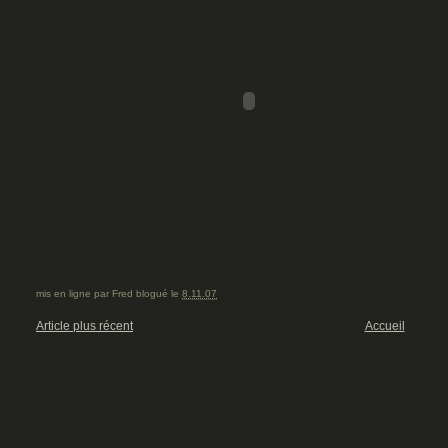
mis en ligne par
Fred
blogué le
8.11.07
Article plus récent
Accueil