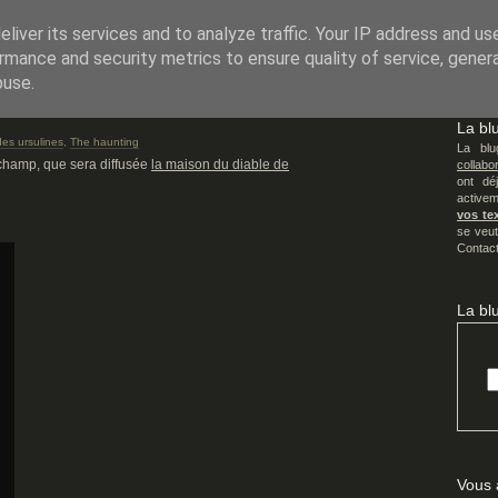
TURE EN QUESTION
liver its services and to analyze traffic. Your IP address and us
rmance and security metrics to ensure quality of service, gene
buse.
La bl
des ursulines
,
The haunting
La bl
echamp, que sera diffusée
la maison du diable de
collabor
ont déj
active
vos te
se veut
Contact
La bl
Vous 