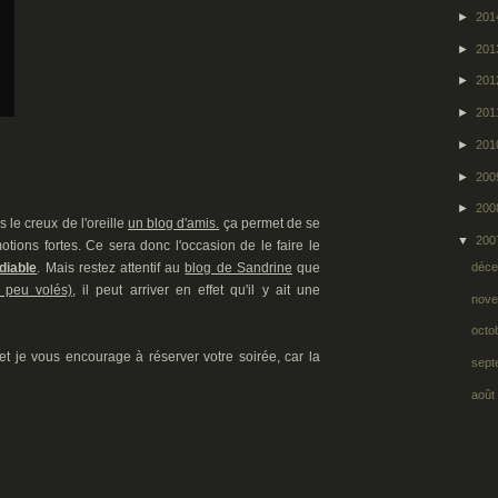
►
20
►
20
►
20
►
20
►
20
►
20
►
20
 le creux de l'oreille
un blog d'amis.
ça permet de se
▼
20
ions fortes. Ce sera donc l'occasion de le faire le
déc
diable
. Mais restez attentif au
blog de Sandrine
que
 peu volés),
il peut arriver en effet qu'il y ait une
nov
octo
 et je vous encourage à réserver votre soirée, car la
sep
aoû