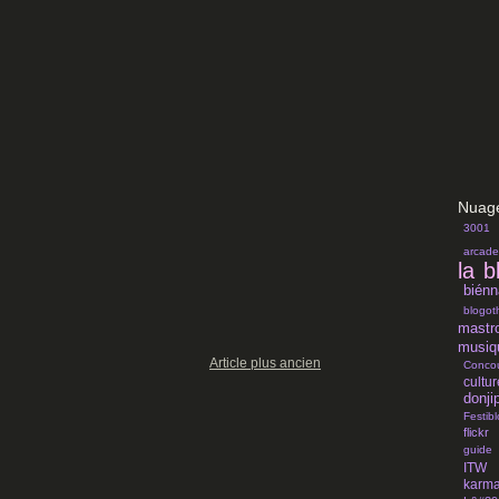
Nuage
3001
arcade
la b
bié
blogo
mastro
musiq
Article plus ancien
Conco
cultur
donji
Festib
flickr
guide
ITW 
karm