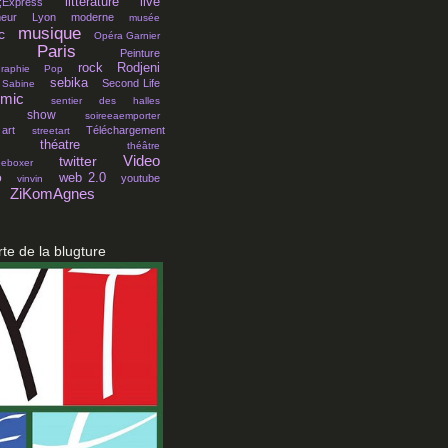
littérature
live
;Express
meur
Lyon
moderne
musée
musique
c
Opéra Garnier
Paris
Peinture
rock
Rodjeni
raphie
Pop
sebika
Second Life
Sabine
mic
sentier des halles
show
soireeaemporter
 art
Téléchargement
streetart
théatre
théâtre
Video
twitter
eeboxer
o
web 2.0
youtube
vinvin
ZiKomAgnes
rte de la blugture