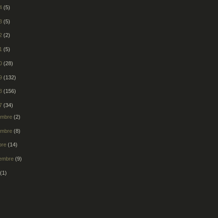
14
(5)
13
(5)
12
(2)
11
(5)
10
(28)
09
(132)
08
(156)
07
(34)
embre
(2)
embre
(8)
bre
(14)
tembre
(9)
t
(1)