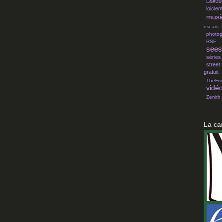
L&#39
loicle
musi
oscars
photog
RSF
sees
séries
street
gratuit
TheFr
vidé
Zenith
La ca