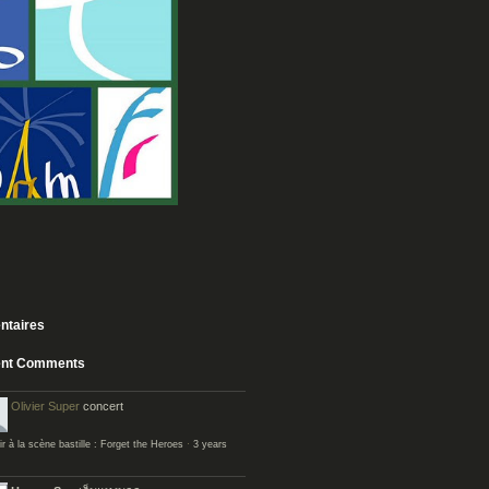
taires
nt Comments
Olivier
Super
concert
r à la scène bastille : Forget the Heroes
·
3 years